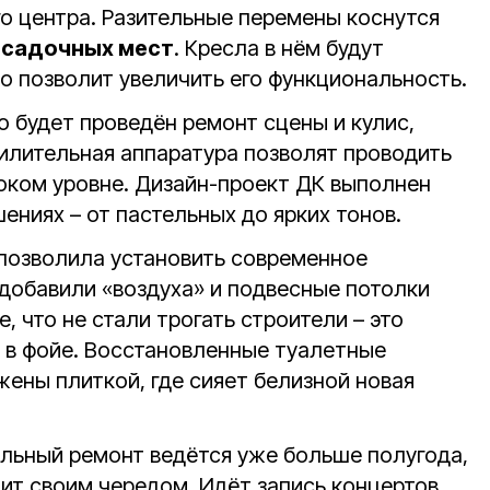
го центра. Разительные перемены коснутся
осадочных мест
. Кресла в нём будут
то позволит увеличить его функциональность.
о будет проведён ремонт сцены и кулис,
силительная аппаратура позволят проводить
оком уровне. Дизайн-проект ДК выполнен
ениях – от пастельных до ярких тонов.
позволила установить современное
добавили «воздуха» и подвесные потолки
, что не стали трогать строители – это
 в фойе. Восстановленные туалетные
ены плиткой, где сияет белизной новая
альный ремонт ведётся уже больше полугода,
пит своим чередом. Идёт запись концертов