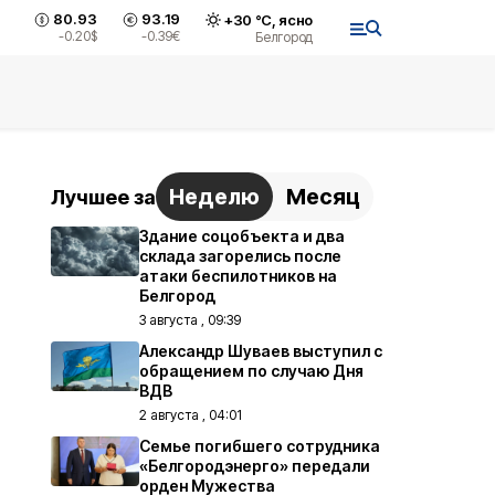
80.93
93.19
+
30
°С,
ясно
-0.20
$
-0.39
€
Белгород
Неделю
Месяц
Лучшее за
Здание соцобъекта и два
склада загорелись после
атаки беспилотников на
Белгород
3 августа , 09:39
Александр Шуваев выступил с
обращением по случаю Дня
ВДВ
2 августа , 04:01
Семье погибшего сотрудника
«Белгородэнерго» передали
орден Мужества