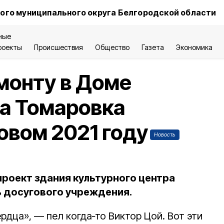
ого муниципального округа Белгородской области
ные
роекты
Происшествия
Общество
Газета
Экономика
монту в Доме
а Томаровка
овом 2021 году
Новость
роект здания культурного центра
ь досугового учреждения.
дца», — пел когда‑то Виктор Цой. Вот эти