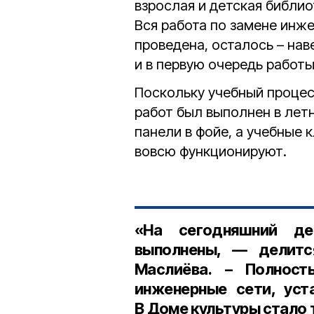
взрослая и детская библио
Вся работа по замене инж
проведена, осталось – нав
и в первую очередь работ
Поскольку учебный процес
работ был выполнен в лет
панели в фойе, а учебные 
вовсю функционируют.
«На сегодняшний де
выполнены, — делит
Маслиёва
. – Полност
инженерные сети, уст
В Доме культуры стало 