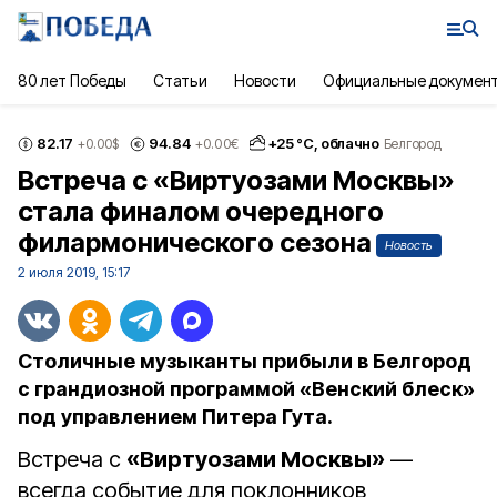
80 лет Победы
Статьи
Новости
Официальные докумен
82.17
94.84
+
25
°С,
облачно
+0.00
$
+0.00
€
Белгород
Встреча с «Виртуозами Москвы»
стала финалом очередного
филармонического сезона
Новость
2 июля 2019, 15:17
Столичные музыканты прибыли в Белгород
с грандиозной программой «Венский блеск»
под управлением Питера Гута.
Встреча с
«Виртуозами Москвы»
—
всегда событие для поклонников