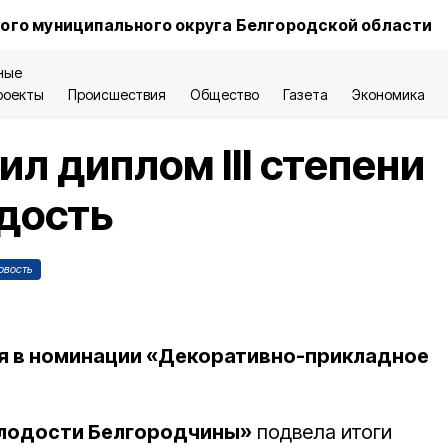
ого муниципального округа Белгородской области
ные
роекты
Происшествия
Общество
Газета
Экономика
л диплом III степени
дость
овость
я в номинации «Декоративно-прикладное
лодости Белгородчины»
подвела итоги