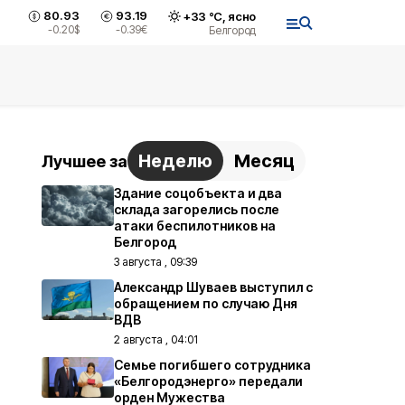
80.93
93.19
+
33
°С,
ясно
-0.20
$
-0.39
€
Белгород
Неделю
Месяц
Лучшее за
Здание соцобъекта и два
склада загорелись после
атаки беспилотников на
Белгород
3 августа , 09:39
Александр Шуваев выступил с
обращением по случаю Дня
ВДВ
2 августа , 04:01
Семье погибшего сотрудника
«Белгородэнерго» передали
орден Мужества