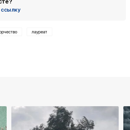
сте?
ссылку
орчество
лауреат