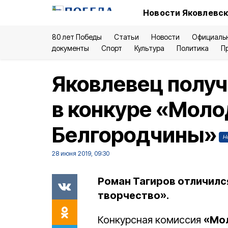
Новости Яковлевск
80 лет Победы
Статьи
Новости
Официаль
документы
Спорт
Культура
Политика
П
Яковлевец получи
в конкуре «Моло
Белгородчины»
Н
28 июня 2019, 09:30
Роман Тагиров отличилс
творчество».
Конкурсная комиссия
«Мо