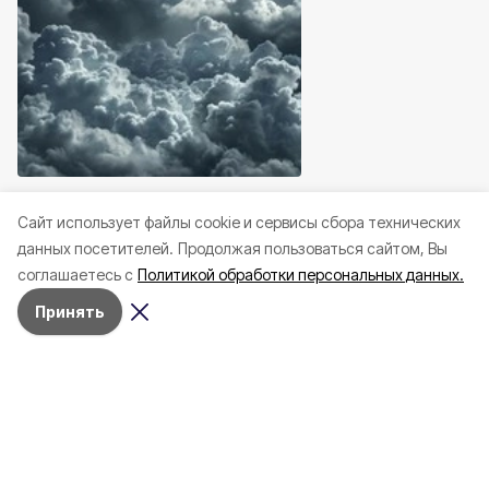
Происшествия
Сегодня, 10:35
Происшествия
Сегодня
Cайт использует файлы cookie и сервисы сбора технических
16 беспилотников ВСУ
Шуваев: ВСУ 146 ра
данных посетителей.
Продолжая пользоваться сайтом, Вы
атаковали Белгород ночью
атаковали Белгоро
соглашаетесь с
Политикой обработки персональных данных.
область за сутки
Принять