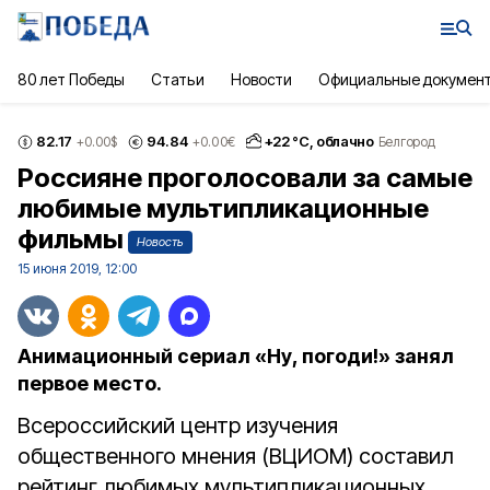
80 лет Победы
Статьи
Новости
Официальные докумен
82.17
94.84
+
22
°С,
облачно
+0.00
$
+0.00
€
Белгород
Россияне проголосовали за самые
любимые мультипликационные
фильмы
Новость
15 июня 2019, 12:00
Анимационный сериал «Ну, погоди!» занял
первое место.
Всероссийский центр изучения
общественного мнения (ВЦИОМ) составил
рейтинг любимых мультипликационных