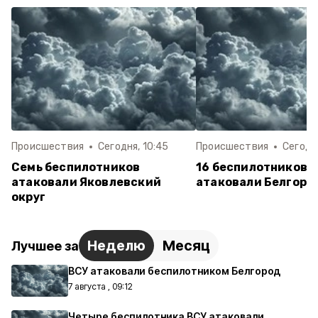
Происшествия
Сегодня, 10:45
Происшествия
Сегодня
Семь беспилотников
16 беспилотников 
атаковали Яковлевский
атаковали Белгоро
округ
Неделю
Месяц
Лучшее за
ВСУ атаковали беспилотником Белгород
7 августа , 09:12
Четыре беспилотника ВСУ атаковали