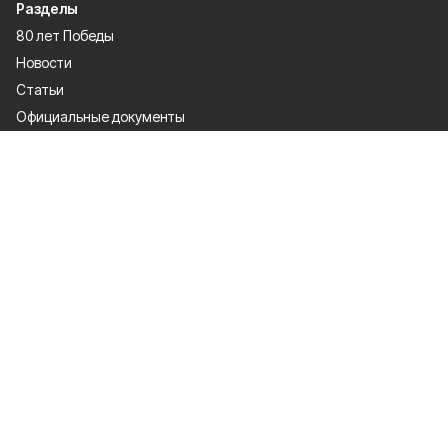
Разделы
80 лет Победы
Новости
Статьи
Официальные документы
Спорт
Культура
Политика
Проекты
Происшествия
Газета
Общество
Экономика
О проекте
Об издании
Правила использования