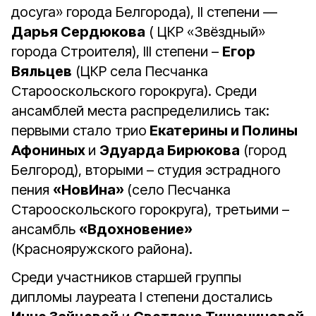
досуга» города Белгорода), II степени —
Дарья Сердюкова
( ЦКР «Звёздный»
города Строителя), III степени –
Егор
Вяльцев
(ЦКР села Песчанка
Старооскольского горокруга). Среди
ансамблей места распределились так:
первыми стало трио
Екатерины и Полины
Афониных
и
Эдуарда Бирюкова
(город
Белгород), вторыми – студия эстрадного
пения
«НовИна»
(село Песчанка
Старооскольского горокруга), третьими –
ансамбль
«Вдохновение»
(Краснояружского района).
Среди участников старшей группы
дипломы лауреата I степени достались