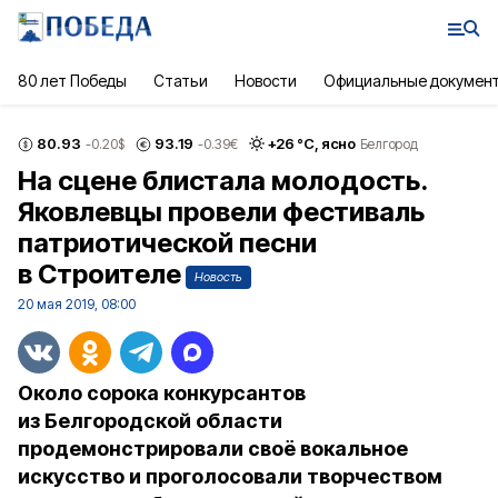
80 лет Победы
Статьи
Новости
Официальные докумен
80.93
93.19
+
26
°С,
ясно
-0.20
$
-0.39
€
Белгород
На сцене блистала молодость.
Яковлевцы провели фестиваль
патриотической песни
в Строителе
Новость
20 мая 2019, 08:00
Около сорока конкурсантов
из Белгородской области
продемонстрировали своё вокальное
искусство и проголосовали творчеством