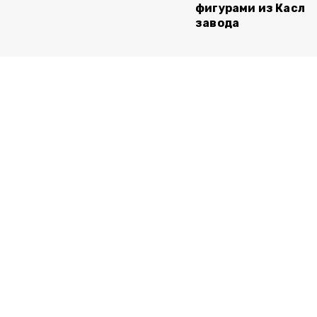
фигурами из Касли
завода