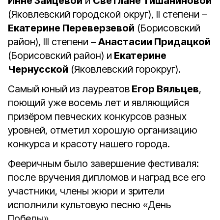
Инне Зайцевой
и
Светлане Тишаниновой
(Яковлевский городской округ), II степени –
Екатерине Переверзевой
(Борисовский
район), III степени –
Анастасии Придацкой
(Борисовский район) и
Екатерине
Чернусской
(Яковлевский горокруг).
Самый юный из лауреатов
Егор Вяльцев
,
поющий уже восемь лет и являющийся
призёром певческих конкурсов разных
уровней, отметил хорошую организацию
конкурса и красоту нашего города.
Фееричным было завершение фестиваля:
после вручения дипломов и наград все его
участники, члены жюри и зрители
исполнили культовую песню «День
Победы».