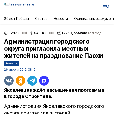
80 лет Победы
Статьи
Новости
Официальные докумен
82.17
94.84
+
22
°С,
облачно
+0.00
$
+0.00
€
Белгород
Администрация городского
округа пригласила местных
жителей на празднование Пасхи
Новость
26 апреля 2019, 08:10
Яковлевцев ждёт насыщенная программа
в городе Строителе.
Администрация Яковлевского городского
округа пригласила жителей