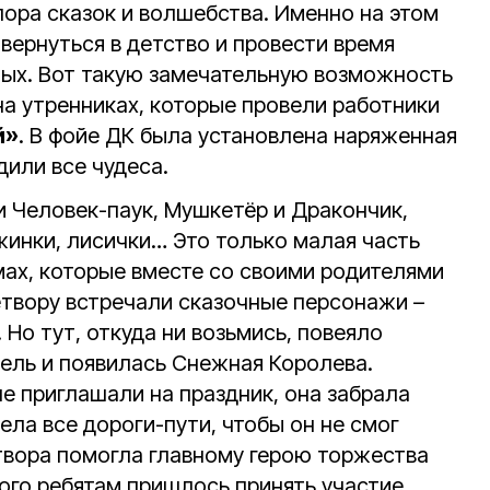
пора сказок и волшебства. Именно на этом
вернуться в детство и провести время
ных. Вот такую замечательную возможность
на утренниках, которые провели работники
й»
. В фойе ДК была установлена наряженная
дили все чудеса.
и Человек-паук, Мушкетёр и Дракончик,
жинки, лисички… Это только малая часть
мах, которые вместе со своими родителями
етвору встречали сказочные персонажи –
 Но тут, откуда ни возьмись, повеяло
ель и появилась Снежная Королева.
 не приглашали на праздник, она забрала
ела все дороги-пути, чтобы он не смог
етвора помогла главному герою торжества
того ребятам пришлось принять участие