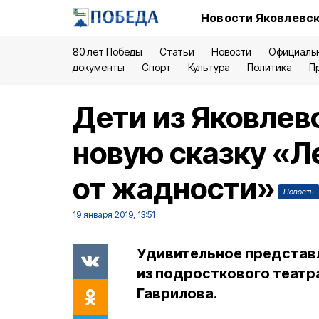
Новости Яковлевск
80 лет Победы
Статьи
Новости
Официаль
документы
Спорт
Культура
Политика
П
Дети из Яковлев
новую сказку «Л
от жадности»
Новость
19 января 2019, 13:51
Удивительное представ
из подросткового театр
Гаврилова.