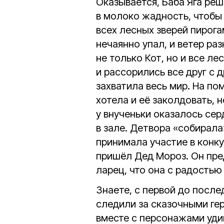
Оказывается, Баба Яга ре
в молоко жадность, чтобы
всех лесных зверей пирога
нечаянно упал, и ветер раз
не только Кот, но и все ле
и рассорились все друг с 
захватила весь мир. На п
хотела и её заколдовать, 
у внученьки оказалось се
в зале. Детвора «собирала
принимала участие в конку
пришёл Дед Мороз. Он пре
ларец, что она с радостью
Знаете, с первой до посл
следили за сказочными гер
вместе с персонажами уди