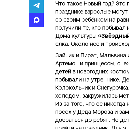
Что такое Новый год? Это 
празднике взрослые могут 
со своим ребёнком на рав
получили те, кто побывал 
Дома культуры
«Звёздны
ёлка. Около неё и происхо
Зайчик и Пират, Мальвина 
Артемон и принцессы, сне
детей в новогодних костю
побывали на утреннике. Д
Колокольчик и Снегурочка.
холодом, закружилась мет
Из‑за того, что её никогда
посох у Деда Мороза и зам
добраться до ребят. Но д
прийти на праздник. Для э