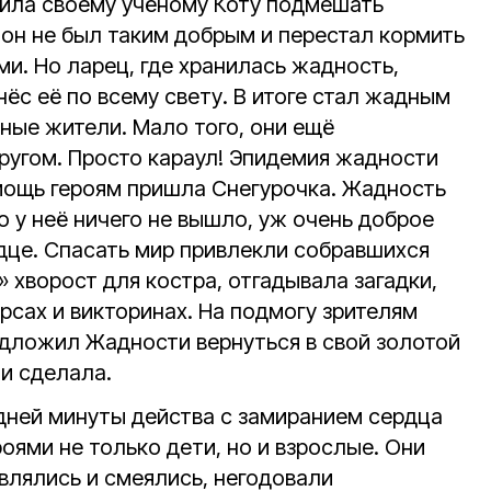
шила своему учёному Коту подмешать
 он не был таким добрым и перестал кормить
ми. Но ларец, где хранилась жадность,
нёс её по всему свету. В итоге стал жадным
сные жители. Мало того, они ещё
другом. Просто караул! Эпидемия жадности
омощь героям пришла Снегурочка. Жадность
но у неё ничего не вышло, уж очень доброе
рдце. Спасать мир привлекли собравшихся
» хворост для костра, отгадывала загадки,
рсах и викторинах. На подмогу зрителям
дложил Жадности вернуться в свой золотой
 и сделала.
едней минуты действа с замиранием сердца
оями не только дети, но и взрослые. Они
влялись и смеялись, негодовали