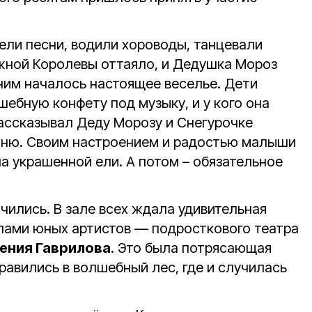
ели песни, водили хороводы, танцевали
жной Королевы оттаяло, и Дедушка Мороз
 ним началось настоящее веселье. Дети
шебную конфету под музыку, и у кого она
рассказывал Деду Морозу и Снегурочке
сню. Своим настроением и радостью малыши
а украшенной ели. А потом – обязательное
нчились. В зале всех ждала удивительная
илами юных артистов — подросткового театра
гения Гаврилова
. Это была потрясающая
правились в волшебный лес, где и случилась