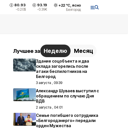
80.93
93.19
+
22
°С,
ясно
-0.20
$
-0.39
€
Белгород
Неделю
Месяц
Лучшее за
Здание соцобъекта и два
склада загорелись после
атаки беспилотников на
Белгород
3 августа , 09:39
Александр Шуваев выступил с
обращением по случаю Дня
ВДВ
2 августа , 04:01
Семье погибшего сотрудника
«Белгородэнерго» передали
орден Мужества