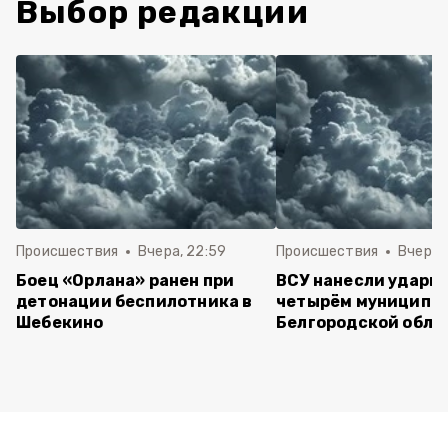
Выбор редакции
Происшествия
Вчера, 22:59
Происшествия
Вчера, 
Боец «Орлана» ранен при
ВСУ нанесли удары 
детонации беспилотника в
четырём муниципа
Шебекино
Белгородской обла