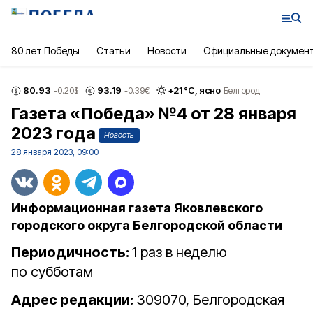
80 лет Победы
Статьи
Новости
Официальные докумен
80.93
93.19
+
21
°С,
ясно
-0.20
$
-0.39
€
Белгород
Газета «Победа» №4 от 28 января
2023 года
Новость
28 января 2023, 09:00
Информационная газета Яковлевского
городского округа Белгородской области
Периодичность:
1 раз в неделю
по субботам
Адрес редакции:
309070, Белгородская