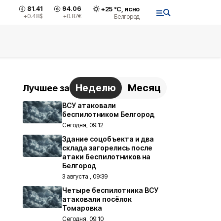
81.41
94.06
+
25
°С,
ясно
+0.48
$
+0.87
€
Белгород
Неделю
Месяц
Лучшее за
ВСУ атаковали
беспилотником Белгород
Сегодня, 09:12
Здание соцобъекта и два
склада загорелись после
атаки беспилотников на
Белгород
3 августа , 09:39
Четыре беспилотника ВСУ
атаковали посёлок
Томаровка
Сегодня, 09:10