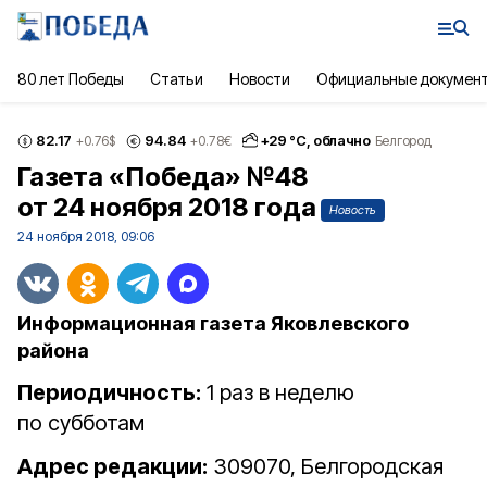
80 лет Победы
Статьи
Новости
Официальные докумен
82.17
94.84
+
29
°С,
облачно
+0.76
$
+0.78
€
Белгород
Газета «Победа» №48
от 24 ноября 2018 года
Новость
24 ноября 2018, 09:06
Информационная газета Яковлевского
района
Периодичность:
1 раз в неделю
по субботам
Адрес редакции:
309070, Белгородская