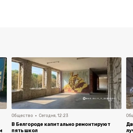
Общество
Сегодня, 12:23
Об
В Белгороде капитально ремонтируют
Дв
м
пять школ
лу