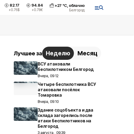
82.17
94.84
+
27
°С,
облачно
+0.76
$
+0.78
€
Белгород
Неделю
Месяц
Лучшее за
ВСУ атаковали
беспилотником Белгород
Вчера, 09:12
Четыре беспилотника ВСУ
атаковали посёлок
Томаровка
Вчера, 09:10
Здание соцобъекта и два
склада загорелись после
атаки беспилотников на
Белгород
3 августа , 09:39