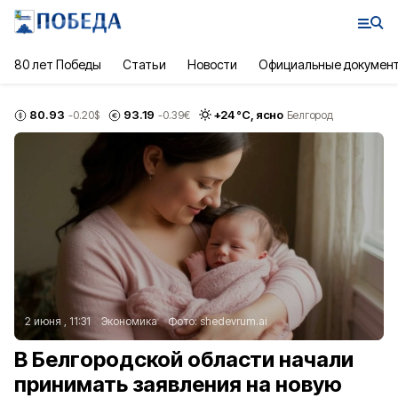
80 лет Победы
Статьи
Новости
Официальные докумен
80.93
93.19
+
24
°С,
ясно
-0.20
$
-0.39
€
Белгород
2 июня , 11:31
Экономика
Фото:
shedevrum.ai
В Белгородской области начали
принимать заявления на новую