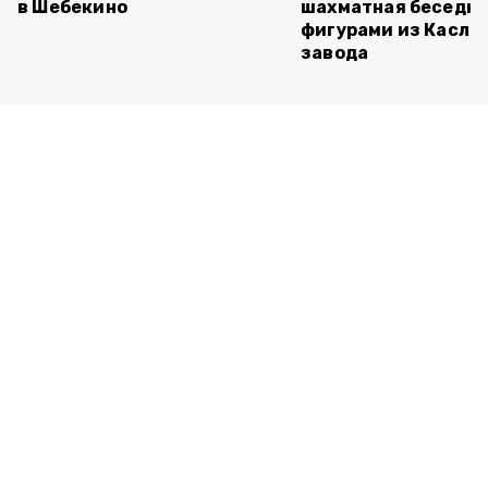
в Шебекино
шахматная беседка
фигурами из Касли
завода