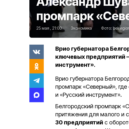
Александр Шув
промпарк «Сев
25 мая , 21:00
Экономика
Фото:
belregio
Врио губернатора Белго
ключевых предприятий —
инструмент».
Врио губернатора Белгоро
промпарк «Северный», где
и «Русский инструмент».
Белгородский промпарк «С
притяжения для малого и с
30 предприятий
с оборо