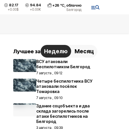
82.17
94.84
+
26
°С,
облачно
+0.00
$
+0.00
€
Белгород
Неделю
Месяц
Лучшее за
ВСУ атаковали
беспилотником Белгород
7 августа , 09:12
Четыре беспилотника ВСУ
атаковали посёлок
Томаровка
7 августа , 09:10
Здание соцобъекта и два
склада загорелись после
атаки беспилотников на
Белгород
3 августа , 09:39