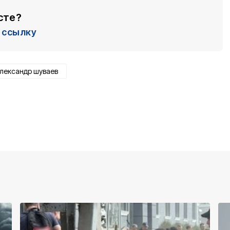
сте?
ссылку
лександр шуваев