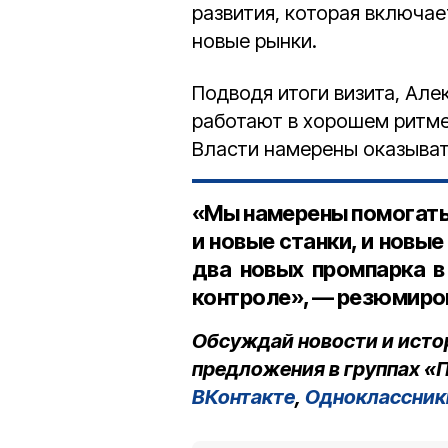
развития, которая включа
новые рынки.
Подводя итоги визита, Але
работают в хорошем ритме
Власти намерены оказыват
«Мы намерены помогать
и новые станки, и новы
два новых промпарка в
контроле», — резюмиров
Обсуждай новости и исто
предложения в группах «П
ВКонтакте
,
Одноклассник