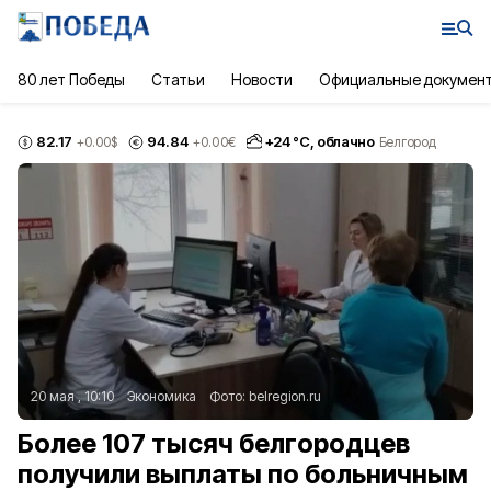
80 лет Победы
Статьи
Новости
Официальные докумен
82.17
94.84
+
24
°С,
облачно
+0.00
$
+0.00
€
Белгород
20 мая , 10:10
Экономика
Фото:
belregion.ru
Более 107 тысяч белгородцев
получили выплаты по больничным