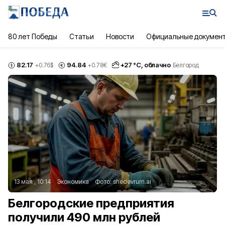
80 лет Победы
Статьи
Новости
Официальные докумен
82.17
94.84
+
27
°С,
облачно
+0.76
$
+0.78
€
Белгород
13 мая , 10:14
Экономика
Фото:
shedevrum.ai
Белгородские предприятия
получили 490 млн рублей