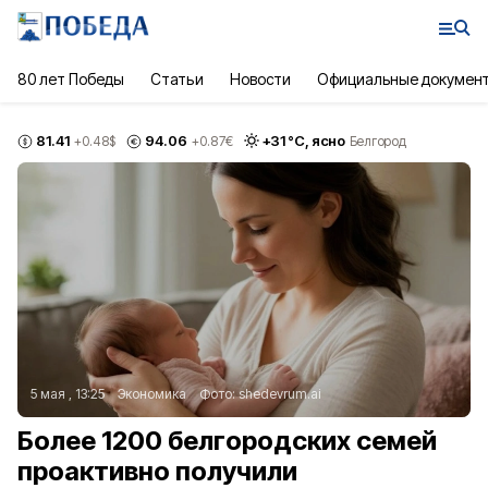
80 лет Победы
Статьи
Новости
Официальные докумен
81.41
94.06
+
31
°С,
ясно
+0.48
$
+0.87
€
Белгород
5 мая , 13:25
Экономика
Фото:
shedevrum.ai
Более 1200 белгородских семей
проактивно получили