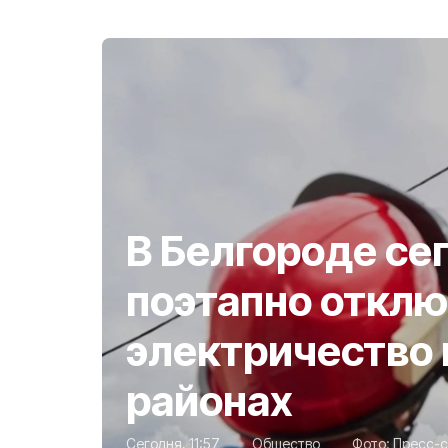
В Белгороде се
поэтапно отклю
электричество 
районах
Сегодня, 11:57
Общество
Фото:
Пресс-с