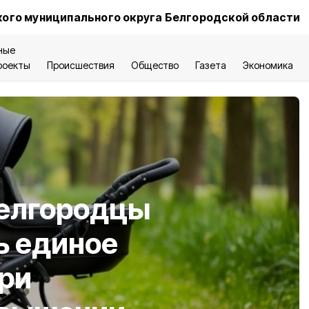
ого муниципального округа Белгородской области
ные
роекты
Происшествия
Общество
Газета
Экономика
елгородцы
ь единое
ри