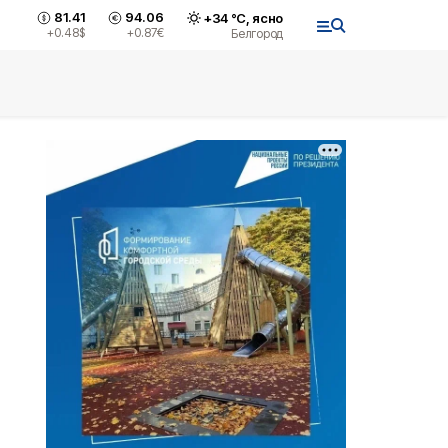
81.41
94.06
+
34
°С,
ясно
+0.48
$
+0.87
€
Белгород