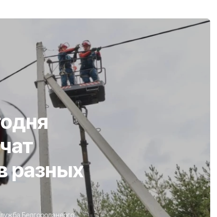
годня
чат
в разных
лужба Белгородэнерго