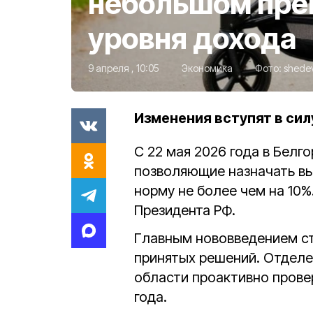
небольшом пр
уровня дохода
9 апреля , 10:05
Экономика
Фото:
shede
Изменения вступят в силу
С 22 мая 2026 года в Белг
позволяющие назначать в
норму не более чем на 10%
Президента РФ.
Главным нововведением ст
принятых решений. Отделе
области проактивно провер
года.