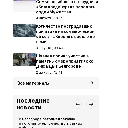
Семье погибшего сотрудника
«Белгородэнерго» передали
орден Мужества
4 августа , 10:37
Количество пострадавших
при атаке на коммерческий
объект в Короче выросло до
семи
3 августа , 09:40
Шуваев принял участие в
памятных мероприятиях ко
Дню ВДВ в Белгороде
2 августа , 12:41
Все материалы
Последние
новости
В Белгороде сегодня поэтапно
Мужчина по
отключат электричество в разных
беспилотник
районах
округе