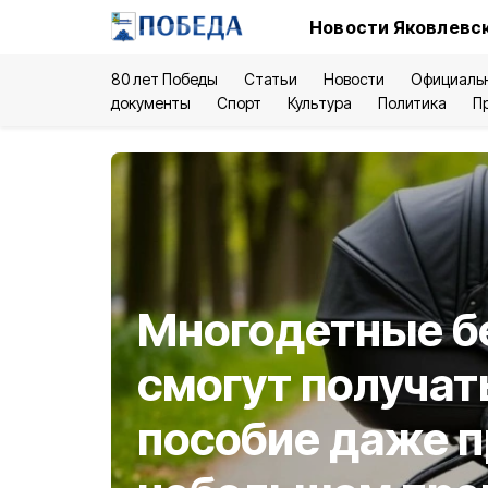
Новости Яковлевск
80 лет Победы
Статьи
Новости
Официаль
документы
Спорт
Культура
Политика
П
Многодетные б
смогут получат
пособие даже п