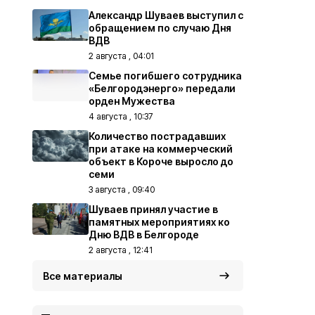
Александр Шуваев выступил с
обращением по случаю Дня
ВДВ
2 августа , 04:01
Семье погибшего сотрудника
«Белгородэнерго» передали
орден Мужества
4 августа , 10:37
Количество пострадавших
при атаке на коммерческий
объект в Короче выросло до
семи
3 августа , 09:40
Шуваев принял участие в
памятных мероприятиях ко
Дню ВДВ в Белгороде
2 августа , 12:41
Все материалы