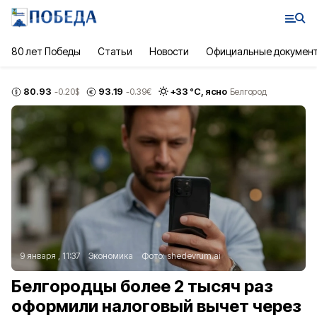
80 лет Победы
Статьи
Новости
Официальные докумен
80.93
93.19
+
33
°С,
ясно
-0.20
$
-0.39
€
Белгород
9 января , 11:37
Экономика
Фото:
shedevrum.ai
Белгородцы более 2 тысяч раз
оформили налоговый вычет через