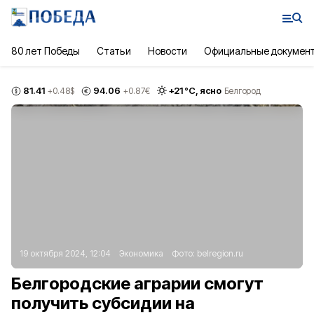
80 лет Победы
Статьи
Новости
Официальные докумен
81.41
94.06
+
21
°С,
ясно
+0.48
$
+0.87
€
Белгород
19 октября 2024, 12:04
Экономика
Фото:
belregion.ru
Белгородские аграрии смогут
получить субсидии на