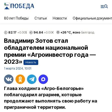
80 лет Победы
Статьи
Новости
Официальные докумен
82.17
94.84
+
26
°С,
ясно
+0.00
$
+0.00
€
Белгород
Владимир Зотов стал
обладателем национальной
премии «Агроинвестор года —
2023»
Новость
1 марта 2024, 10:01
Глава холдинга «Агро-Белогорье»
поблагодарил аграриев, которые
продолжают выполнять свою работу на
приграничной территории.