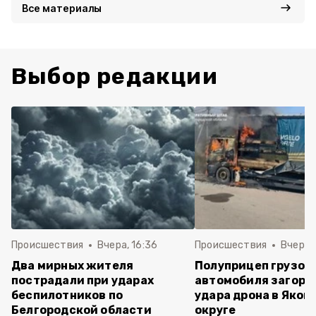
Все материалы
Выбор редакции
Происшествия
Вчера, 16:36
Происшествия
Вчера, 
Два мирных жителя
Полуприцеп грузов
пострадали при ударах
автомобиля загоре
беспилотников по
удара дрона в Яков
Белгородской области
округе