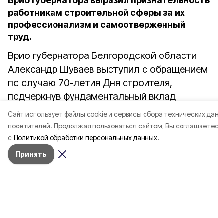
Врио губернатора выразил признательность
работникам строительной сферы за их
профессионализм и самоотверженный
труд.
Врио губернатора Белгородской области
Александр Шуваев выступил с обращением
по случаю 70-летия Дня строителя,
подчеркнув фундаментальный вклад
отрасли в развитие инфраструктуры
Cайт использует файлы cookie и сервисы сбора технических да
и укрепление экономического потенциала
посетителей.
Продолжая пользоваться сайтом, Вы соглашаете
региона. Врио главы региона выразил
с
Политикой обработки персональных данных.
признательность работникам строительной
Принять
сферы за их профессионализм
и самоотверженный труд.
Шуваев отметил, что строительство — это
слаженная работа системы, где