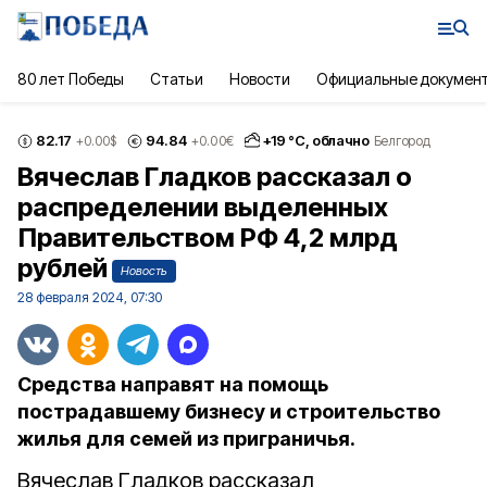
80 лет Победы
Статьи
Новости
Официальные докумен
82.17
94.84
+
19
°С,
облачно
+0.00
$
+0.00
€
Белгород
Вячеслав Гладков рассказал о
распределении выделенных
Правительством РФ 4,2 млрд
рублей
Новость
28 февраля 2024, 07:30
Средства направят на помощь
пострадавшему бизнесу и строительство
жилья для семей из приграничья.
Вячеслав Гладков рассказал