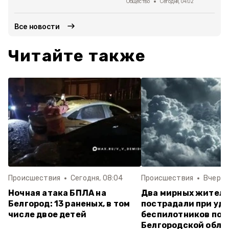
Общество
Сегодня, 04:02
Все новости
Читайте также
Происшествия
Сегодня, 08:04
Происшествия
Вчера, 
Ночная атака БПЛА на
Два мирных жител
Белгород: 13 раненых, в том
пострадали при уд
числе двое детей
беспилотников по
Белгородской обла