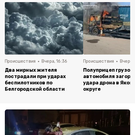
Происшествия
Вчера, 16:36
Происшествия
Вчера, 
Два мирных жителя
Полуприцеп грузов
пострадали при ударах
автомобиля загоре
беспилотников по
удара дрона в Яков
Белгородской области
округе