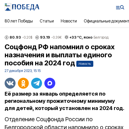
80 лет Победы
Статьи
Новости
Официальные докумен
80.93
93.19
+
33
°С,
ясно
-0.20
$
-0.39
€
Белгород
Соцфонд РФ напомнил о сроках
назначения и выплаты единого
пособия на 2024 год
Новость
27 декабря 2023, 15:15
Её размер за январь определяется по
региональному прожиточному минимуму
для детей, который установлен на 2024 год.
Отделение Соцфонда России по
Белгородской области напомнило о сроках