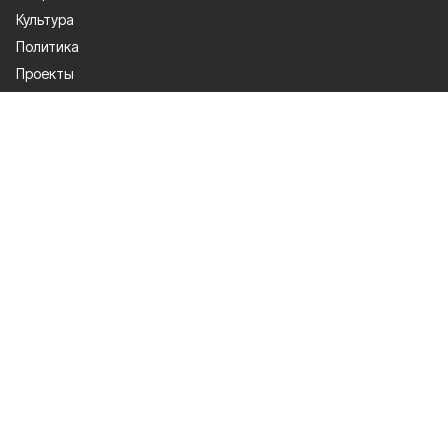
Культура
Политика
Проекты
Происшествия
Газета
Общество
Экономика
О проекте
Об издании
Правила использования
Рекламодателям
Специальная оценка условий труда
Политика конфиденциальности
Мы в соцсетях