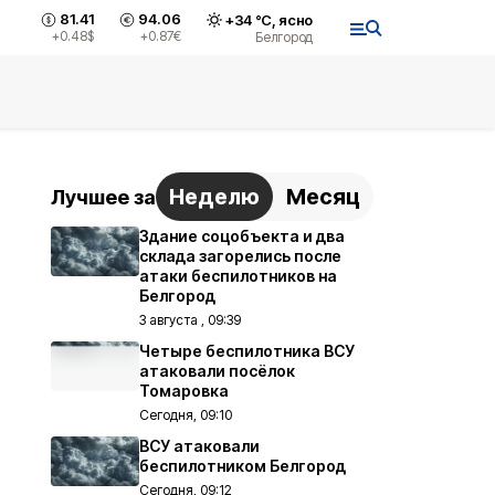
81.41
94.06
+
34
°С,
ясно
+0.48
$
+0.87
€
Белгород
Неделю
Месяц
Лучшее за
Здание соцобъекта и два
склада загорелись после
атаки беспилотников на
Белгород
3 августа , 09:39
Четыре беспилотника ВСУ
атаковали посёлок
Томаровка
Сегодня, 09:10
ВСУ атаковали
беспилотником Белгород
Сегодня, 09:12