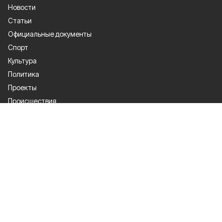
Новости
Статьи
Официальные документы
Спорт
Культура
Политика
Проекты
Происшествия
Газета
Общество
Экономика
О проекте
Об издании
Правила использования
Рекламодателям
Специальная оценка условий труда