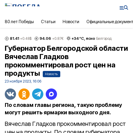
80 лет Победы
Статьи
Новости
Официальные докумен
81.41
94.06
+
34
°С,
ясно
+0.48
$
+0.87
€
Белгород
Губернатор Белгородской области
Вячеслав Гладков
прокомментировал рост цен на
продукты
Новость
23 ноября 2023, 16:06
По словам главы региона, такую проблему
могут решить ярмарки выходного дня.
Вячеслав Гладков прокомментировал рост
цен на продукты. По словам губернатора,