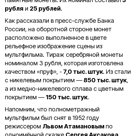
памятные монеты. Их номинал составил
3
рубля
и
25 рублей
.
Как рассказали в пресс-службе Банка
России, на оборотной стороне монет
расположено выполненное в цвете
рельефное изображение сцены из
мультфильма. Тираж серебряной монеты
номиналом 3 рубля, которая изготовлена
качеством «пруф», -
7,0 тыс. штук
. Из стали
с никелевым покрытием —
850 тыс. штук
,
а из медно-никелевого сплава с цветным
покрытием —
150 тыс. штук
.
Напомним, что полнометражный
мультфильм был снят в 1952 году
режиссером
Львом Атамановым
по
одноимённой сказке
Сергея Аксакова
.