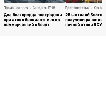
Происшествия
Сегодня, 17:18
Происшествия
Сегодня
Два белгородца пострадали
25 жителей Белгор
при атаке беспилотника на
получили ранения 
коммерческий объект
ночной атаки ВСУ