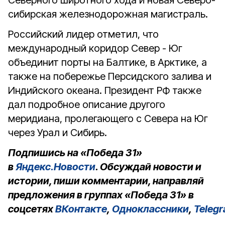
Северного широтного хода и новая Северо-
сибирская железнодорожная магистраль.
Российский лидер отметил, что
международный коридор Север - Юг
объединит порты на Балтике, в Арктике, а
также на побережье Персидского залива и
Индийского океана. Президент РФ также
дал подробное описание другого
меридиана, пролегающего с Севера на Юг
через Урал и Сибирь.
Подпишись на «Победа 31»
в
Яндекс.Новости
. Обсуждай новости и
истории, пиши комментарии, направляй
предложения в группах «Победа 31» в
соцсетях
ВКонтакте
,
Одноклассники
,
Teleg