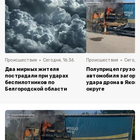
Происшествия
Сегодня, 16:36
Происшествия
Сегодня
Два мирных жителя
Полуприцеп грузов
пострадали при ударах
автомобиля загоре
беспилотников по
удара дрона в Яков
Белгородской области
округе