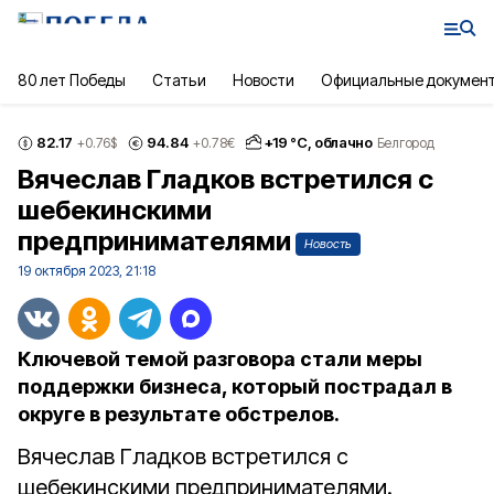
80 лет Победы
Статьи
Новости
Официальные докумен
82.17
94.84
+
19
°С,
облачно
+0.76
$
+0.78
€
Белгород
Вячеслав Гладков встретился с
шебекинскими
предпринимателями
Новость
19 октября 2023, 21:18
Ключевой темой разговора стали меры
поддержки бизнеса, который пострадал в
округе в результате обстрелов.
Вячеслав Гладков встретился с
шебекинскими предпринимателями.