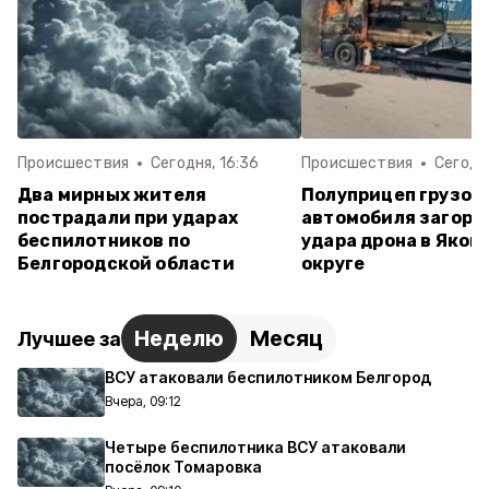
Происшествия
Сегодня, 16:36
Происшествия
Сегодня
Два мирных жителя
Полуприцеп грузов
пострадали при ударах
автомобиля загоре
беспилотников по
удара дрона в Яков
Белгородской области
округе
Неделю
Месяц
Лучшее за
ВСУ атаковали беспилотником Белгород
Вчера, 09:12
Четыре беспилотника ВСУ атаковали
посёлок Томаровка