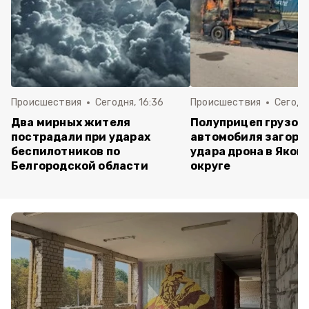
Происшествия
Сегодня, 16:36
Происшествия
Сегодня
Два мирных жителя
Полуприцеп грузов
пострадали при ударах
автомобиля загоре
беспилотников по
удара дрона в Яков
Белгородской области
округе