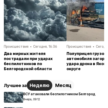
Происшествия
Сегодня, 16:36
Происшествия
Сегодня
Два мирных жителя
Полуприцеп грузов
пострадали при ударах
автомобиля загоре
беспилотников по
удара дрона в Яков
Белгородской области
округе
Неделю
Месяц
Лучшее за
ВСУ атаковали беспилотником Белгород
Вчера, 09:12