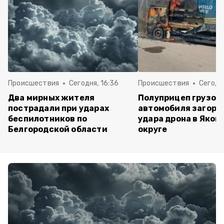
Происшествия
Сегодня, 16:36
Происшествия
Сегодня
Два мирных жителя
Полуприцеп грузов
пострадали при ударах
автомобиля загоре
беспилотников по
удара дрона в Яков
Белгородской области
округе