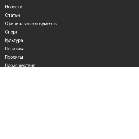
Новости
Статьи
Официальные документы
Спорт
Культура
Политика
Проекты
Происшествия
Газета
Общество
Экономика
О проекте
Об издании
Правила использования
Рекламодателям