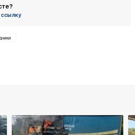
сте?
ссылку
дники