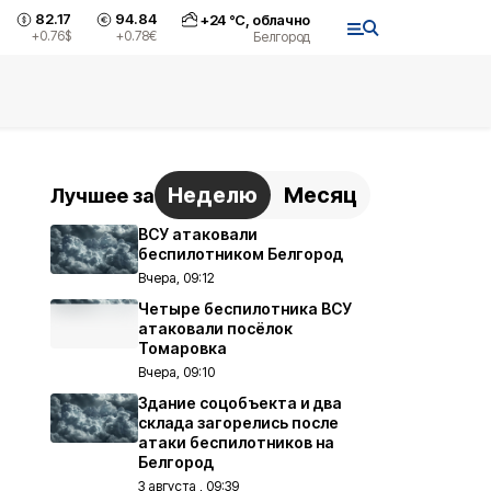
82.17
94.84
+
24
°С,
облачно
+0.76
$
+0.78
€
Белгород
Неделю
Месяц
Лучшее за
ВСУ атаковали
беспилотником Белгород
Вчера, 09:12
Четыре беспилотника ВСУ
атаковали посёлок
Томаровка
Вчера, 09:10
Здание соцобъекта и два
склада загорелись после
атаки беспилотников на
Белгород
3 августа , 09:39