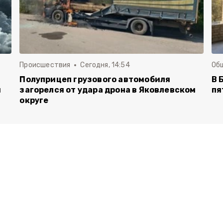
Происшествия
Сегодня, 14:54
Об
Полуприцеп грузового автомобиля
В 
й
загорелся от удара дрона в Яковлевском
пя
округе