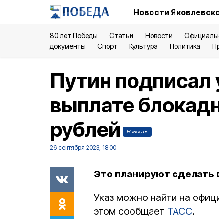
Новости Яковлевско
80 лет Победы
Статьи
Новости
Официаль
документы
Спорт
Культура
Политика
П
Путин подписал 
выплате блокадн
рублей
Новость
26 сентября 2023, 18:00
Это планируют сделать в
Указ можно найти на офи
этом сообщает
ТАСС
.