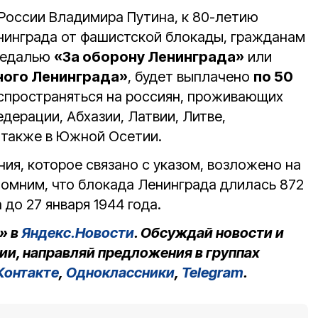
России Владимира Путина, к 80-летию
нинграда от фашистской блокады, гражданам
медалью
«За оборону Ленинграда»
или
ого Ленинграда»
, будет выплачено
по 50
аспространяться на россиян, проживающих
дерации, Абхазии, Латвии, Литве,
а также в Южной Осетии.
ия, которое связано с указом, возложено на
помним, что блокада Ленинграда длилась 872
а до 27 января 1944 года.
» в
Яндекс.Новости
. Обсуждай новости и
ии, направляй предложения в группах
Контакте
,
Одноклассники
,
Telegram
.