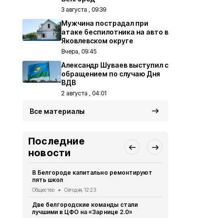
3 августа , 09:39
Мужчина пострадал при
атаке беспилотника на авто в
Яковлевском округе
Вчера, 09:45
Александр Шуваев выступил с
обращением по случаю Дня
ВДВ
2 августа , 04:01
Все материалы
Последние
новости
В Белгороде капитально ремонтируют
Четыре бес
пять школ
несколько с
Общество
Сегодня, 12:23
Происшествия
Две белгородские команды стали
Девять мир
лучшими в ЦФО на «Зарнице 2.0»
атаке бесп