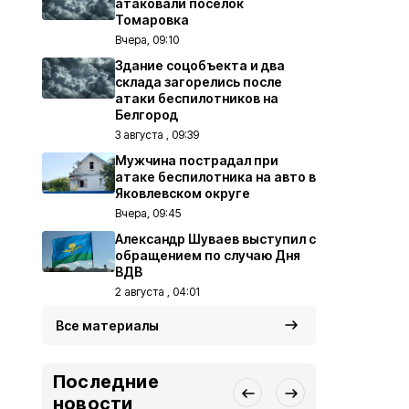
атаковали посёлок
Томаровка
Вчера, 09:10
Здание соцобъекта и два
склада загорелись после
атаки беспилотников на
Белгород
3 августа , 09:39
Мужчина пострадал при
атаке беспилотника на авто в
Яковлевском округе
Вчера, 09:45
Александр Шуваев выступил с
обращением по случаю Дня
ВДВ
2 августа , 04:01
Все материалы
Последние
новости