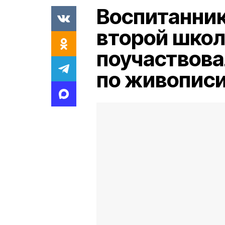
Воспитанник
второй шко
поучаствова
по живопис