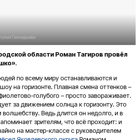
талья Геннадьева
родской области Роман Тагиров провёл
шко».
юдей по всему миру останавливаются и
шоу на горизонте. Плавная смена оттенков –
 фиолетово-голубого – просто завораживает.
ует за движением солнца к горизонту. Это
 волшебству. Ведь длится он недолго, и в
напоминает зрителям, что всё проходит: и
чайно на мастер-классе с руководителем
ёсел Яковлевского округа
Романом