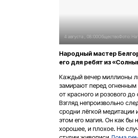
4 августа , 08:00
Общество
Фото:
На
Народный мастер Белго
его для ребят из «Солны
Каждый вечер миллионы л
замирают перед огненным 
от красного и розового до
Взгляд непроизвольно след
сродни лёгкой медитации и
этом его магия. Он как бы 
хорошее, и плохое. Не слу
студии живописи
Дома рем