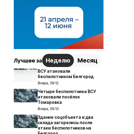
Неделю
Месяц
Лучшее за
ВСУ атаковали
беспилотником Белгород
Вчера, 09:12
Четыре беспилотника ВСУ
атаковали посёлок
Томаровка
Вчера, 09:10
Здание соцобъекта и два
склада загорелись после
атаки беспилотников на
Белгород