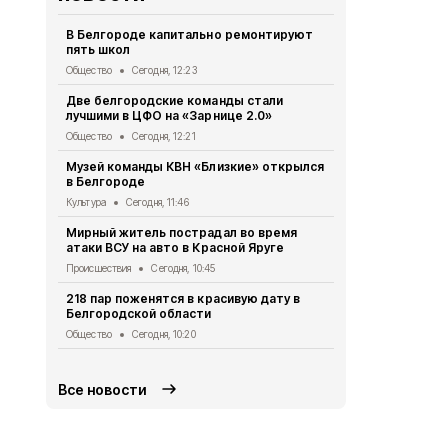
В Белгороде капитально ремонтируют
Четыре бес
пять школ
несколько с
Общество
Сегодня, 12:23
Происшествия
Две белгородские команды стали
Девять мир
лучшими в ЦФО на «Зарнице 2.0»
атаке бесп
Общество
Сегодня, 12:21
Происшествия
Музей команды КВН «Близкие» открылся
Шуваев: ВСУ
в Белгороде
Белгородск
Культура
Сегодня, 11:46
Происшествия
Мирный житель пострадал во время
91 белгоро
атаки ВСУ на авто в Красной Яруге
получила 10
рождении р
Происшествия
Сегодня, 10:45
Экономика
Се
218 пар поженятся в красивую дату в
Белгородской области
Шуваев обр
случаю Дня
Общество
Сегодня, 10:20
Спорт
Сегодн
Все новости