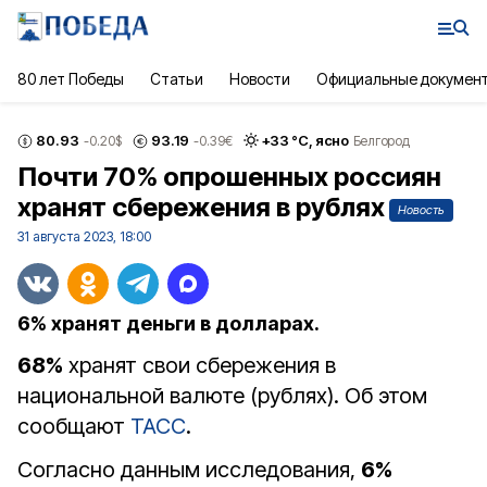
80 лет Победы
Статьи
Новости
Официальные докумен
80.93
93.19
+
33
°С,
ясно
-0.20
$
-0.39
€
Белгород
Почти 70% опрошенных россиян
хранят сбережения в рублях
Новость
31 августа 2023, 18:00
6% хранят деньги в долларах.
68%
хранят свои сбережения в
национальной валюте (рублях). Об этом
сообщают
ТАСС
.
Согласно данным исследования,
6%