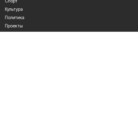
Спорт
Культура
Политика
Проекты
Происшествия
Газета
Общество
Экономика
О проекте
Об издании
Правила использования
Рекламодателям
Специальная оценка условий труда
Политика конфиденциальности
Мы в соцсетях