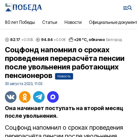
80 лет Победы
Статьи
Новости
Официальные докумен
82.17
94.84
+
26
°С,
облачно
+0.00
$
+0.00
€
Белгород
Соцфонд напомнил о сроках
проведения перерасчёта пенсии
после увольнения работающих
пенсионеров
Новость
30 августа 2023, 11:03
Она начинает поступать на второй месяц
после увольнения.
Соцфонд напомнил о сроках проведения
перерасчёта пенсии после увольнения