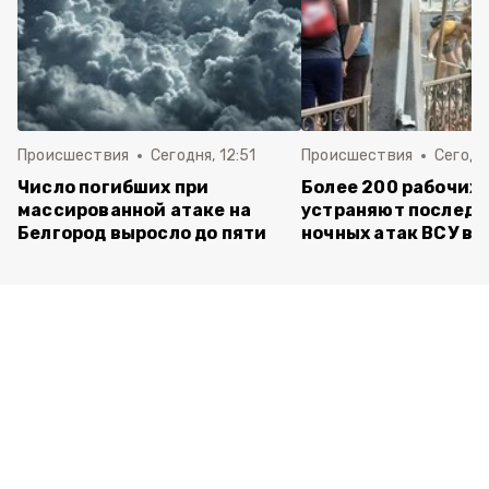
Происшествия
Сегодня, 12:51
Происшествия
Сегодня
Число погибших при
Более 200 рабочих
массированной атаке на
устраняют последс
Белгород выросло до пяти
ночных атак ВСУ в 