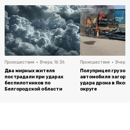
Происшествия
Вчера, 16:36
Происшествия
Вчера, 
Два мирных жителя
Полуприцеп грузов
пострадали при ударах
автомобиля загоре
беспилотников по
удара дрона в Яков
Белгородской области
округе