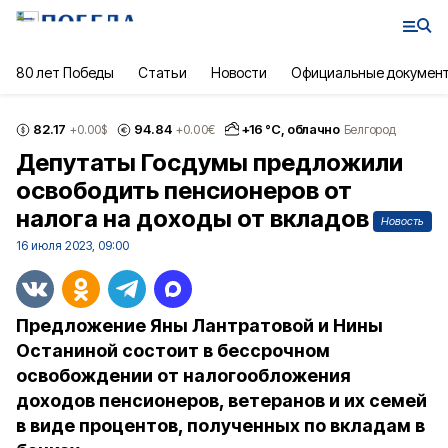
80 лет Победы
Статьи
Новости
Официальные докумен
82.17
94.84
+
16
°С,
облачно
+0.00
$
+0.00
€
Белгород
Депутаты Госдумы предложили
освободить пенсионеров от
налога на доходы от вкладов
Новость
16 июля 2023, 09:00
Предложение Яны Лантратовой и Нины
Останиной состоит в бессрочном
освобождении от налогообложения
доходов пенсионеров, ветеранов и их семей
в виде процентов, полученных по вкладам в