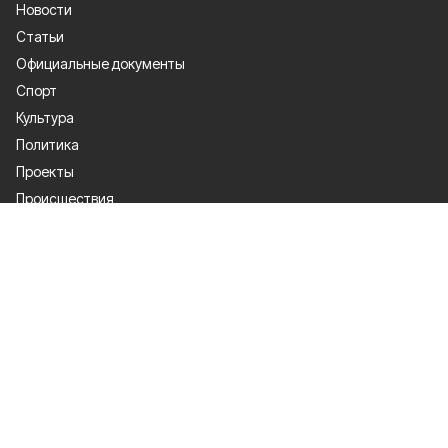
Новости
Статьи
Официальные документы
Спорт
Культура
Политика
Проекты
Происшествия
Газета
Общество
Экономика
О проекте
Об издании
Правила использования
Рекламодателям
Специальная оценка условий труда