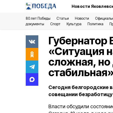
Новости Яковлевск
80 лет Победы
Статьи
Новости
Официаль
документы
Спорт
Культура
Политика
П
Губернатор 
«Ситуация н
сложная, но
стабильная
Сегодня белгородские в
совещании безработицу 
Власти обсудили состояни