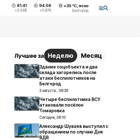
81.41
94.06
+
35
°С,
ясно
+0.48
$
+0.87
€
Белгород
Неделю
Месяц
Лучшее за
Здание соцобъекта и два
склада загорелись после
атаки беспилотников на
Белгород
3 августа , 09:39
Четыре беспилотника ВСУ
атаковали посёлок
Томаровка
Сегодня, 09:10
Александр Шуваев выступил с
обращением по случаю Дня
ВДВ