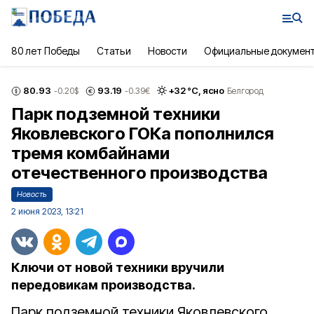
80 лет Победы
Статьи
Новости
Официальные докумен
80.93
93.19
+
32
°С,
ясно
-0.20
$
-0.39
€
Белгород
Парк подземной техники
Яковлевского ГОКа пополнился
тремя комбайнами
отечественного производства
Новость
2 июня 2023, 13:21
Ключи от новой техники вручили
передовикам производства.
Парк подземной техники Яковлевского