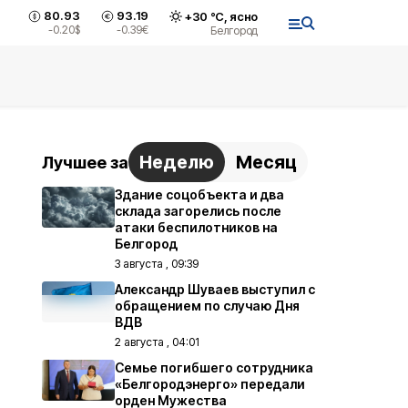
80.93
93.19
+
30
°С,
ясно
-0.20
$
-0.39
€
Белгород
Неделю
Месяц
Лучшее за
Здание соцобъекта и два
склада загорелись после
атаки беспилотников на
Белгород
3 августа , 09:39
Александр Шуваев выступил с
обращением по случаю Дня
ВДВ
2 августа , 04:01
Семье погибшего сотрудника
«Белгородэнерго» передали
орден Мужества