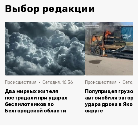
Выбор редакции
Происшествия
Сегодня, 16:36
Происшествия
Сегодня
Два мирных жителя
Полуприцеп грузов
пострадали при ударах
автомобиля загоре
беспилотников по
удара дрона в Яков
Белгородской области
округе