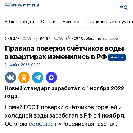
80 лет Победы
Статьи
Новости
Официальные докумен
82.17
94.84
+
20
°С,
облачно
+0.76
$
+0.78
€
Белгород
Правила поверки счётчиков воды
в квартирах изменились в РФ
Новость
2 ноября 2022, 09:00
Новый стандарт заработал с 1 ноября 2022
года.
Новый ГОСТ поверки счётчиков горячей и
холодной воды заработал в РФ с
1 ноября
.
Об этом
сообщает
«Российская газета».