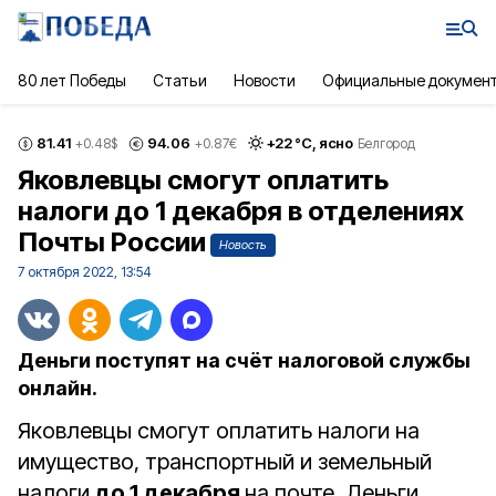
80 лет Победы
Статьи
Новости
Официальные докумен
81.41
94.06
+
22
°С,
ясно
+0.48
$
+0.87
€
Белгород
Яковлевцы смогут оплатить
налоги до 1 декабря в отделениях
Почты России
Новость
7 октября 2022, 13:54
Деньги поступят на счёт налоговой службы
онлайн.
Яковлевцы смогут оплатить налоги на
имущество, транспортный и земельный
налоги
до 1 декабря
на почте. Деньги