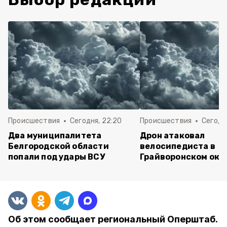
Происшествия
Сегодня, 22:20
Происшествия
Сегодня
Два муниципалитета
Дрон атаковал
Белгородской области
велосипедиста в
попали под удары ВСУ
Грайворонском окр
Об этом сообщает региональный Оперштаб.