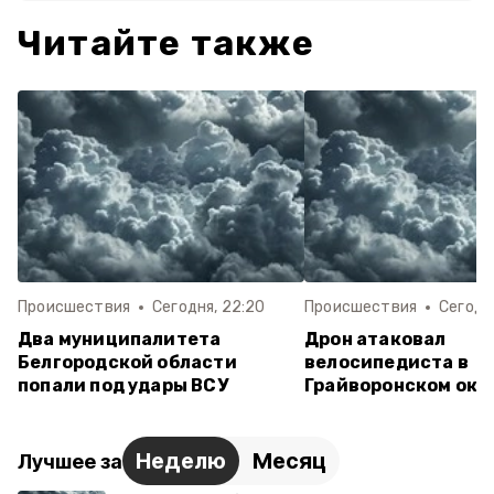
Читайте также
Происшествия
Сегодня, 22:20
Происшествия
Сегодня
Два муниципалитета
Дрон атаковал
Белгородской области
велосипедиста в
попали под удары ВСУ
Грайворонском окр
Неделю
Месяц
Лучшее за