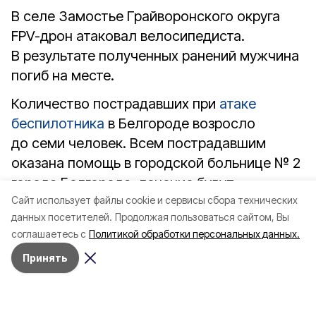
В селе Замостье Грайворонского округа
FPV-дрон атаковал велосипедиста.
В результате полученных ранений мужчина
погиб на месте.
Количество пострадавших при
атаке
беспилотника
в Белгороде возросло
до семи человек. Всем пострадавшим
оказана помощь в городской больнице № 2
города Белгорода, лечение будут
Cайт использует файлы cookie и сервисы сбора технических
проходить амбулаторно. Выявлены
данных посетителей.
Продолжая пользоваться сайтом, Вы
повреждения остекления коммерческого
соглашаетесь с
Политикой обработки персональных данных.
и социального объектов, четырёх
Принять
многоквартирных домов и четырёх
автомобилей.
В Белгородском округе в посёлке