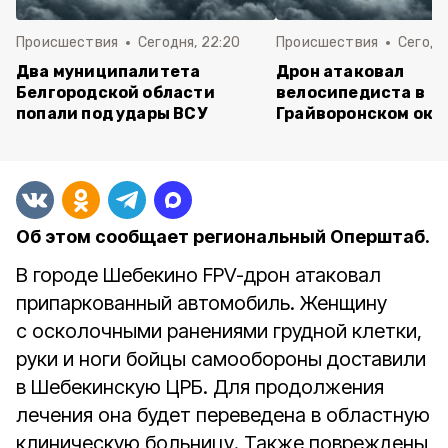
Происшествия
Сегодня, 22:20
Происшествия
Сегодня
Два муниципалитета
Дрон атаковал
Белгородской области
велосипедиста в
попали под удары ВСУ
Грайворонском окр
Об этом сообщает региональный Оперштаб.
В городе Шебекино FPV-дрон атаковал
припаркованный автомобиль. Женщину
с осколочными ранениями грудной клетки,
руки и ноги бойцы самообороны доставили
в Шебекинскую ЦРБ. Для продолжения
лечения она будет переведена в областную
клиническую больницу. Также повреждены