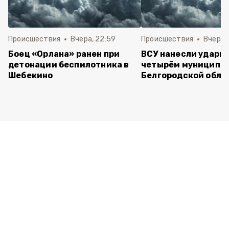
Происшествия
Вчера, 22:59
Происшествия
Вчера, 
Боец «Орлана» ранен при
ВСУ нанесли удары 
детонации беспилотника в
четырём муниципа
Шебекино
Белгородской обла