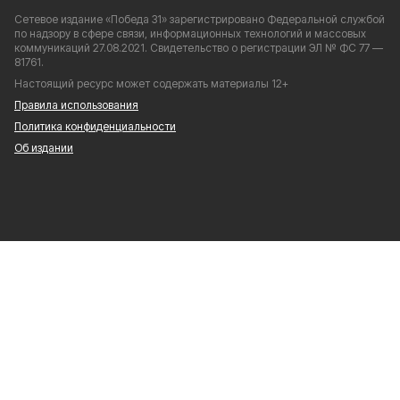
Сетевое издание «Победа 31» зарегистрировано Федеральной службой
по надзору в сфере связи, информационных технологий и массовых
коммуникаций 27.08.2021. Свидетельство о регистрации ЭЛ № ФС 77 —
81761.
Настоящий ресурс может содержать материалы 12+
Правила использования
Политика конфиденциальности
Об издании