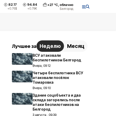
82.17
94.84
+
27
°С,
облачно
+0.76
$
+0.78
€
Белгород
Неделю
Месяц
Лучшее за
ВСУ атаковали
беспилотником Белгород
Вчера, 09:12
Четыре беспилотника ВСУ
атаковали посёлок
Томаровка
Вчера, 09:10
Здание соцобъекта и два
склада загорелись после
атаки беспилотников на
Белгород
3 августа , 09:39