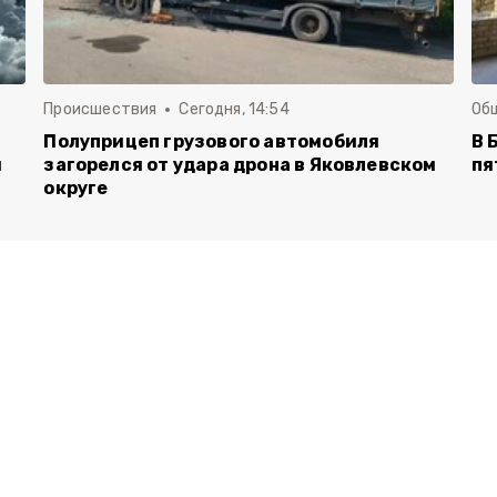
Происшествия
Сегодня, 14:54
Об
Полуприцеп грузового автомобиля
В 
й
загорелся от удара дрона в Яковлевском
пя
округе