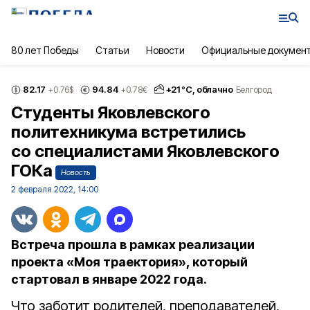
80 лет Победы
Статьи
Новости
Официальные докумен
82.17
94.84
+
21
°С,
облачно
+0.76
$
+0.78
€
Белгород
Студенты Яковлевского
политехникума встретились
со специалистами Яковлевского
ГОКа
Новость
2 февраля 2022, 14:00
Встреча прошла в рамках реализации
проекта «Моя траектория», который
стартовал в январе 2022 года.
Что заботит родителей, преподавателей,