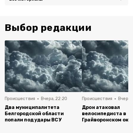
Выбор редакции
Происшествия
Вчера, 22:20
Происшествия
Вчера, 
Два муниципалитета
Дрон атаковал
Белгородской области
велосипедиста в
попали под удары ВСУ
Грайворонском окр