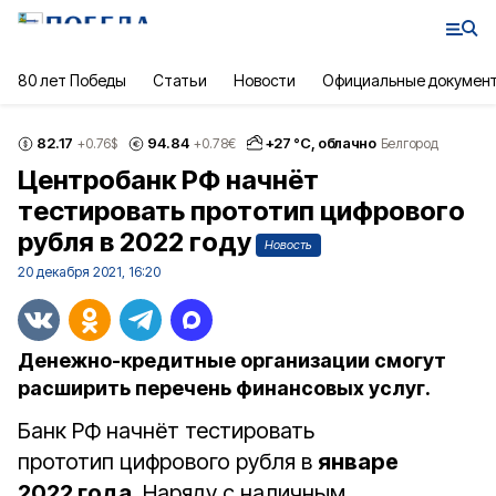
80 лет Победы
Статьи
Новости
Официальные докумен
82.17
94.84
+
27
°С,
облачно
+0.76
$
+0.78
€
Белгород
Центробанк РФ начнёт
тестировать прототип цифрового
рубля в 2022 году
Новость
20 декабря 2021, 16:20
Денежно-кредитные организации смогут
расширить перечень финансовых услуг.
Банк РФ начнёт тестировать
прототип цифрового рубля в
январе
2022 года
. Наряду с наличным