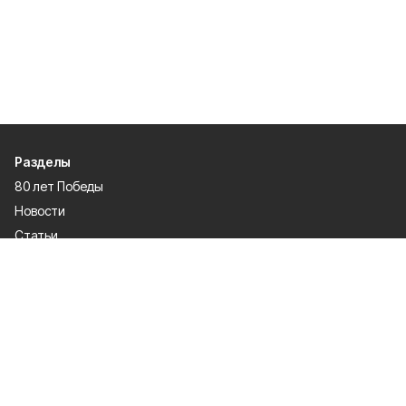
Разделы
80 лет Победы
Новости
Статьи
Официальные документы
Спорт
Культура
Политика
Проекты
Происшествия