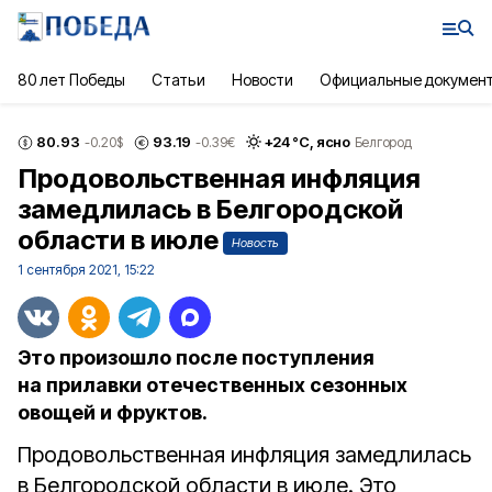
80 лет Победы
Статьи
Новости
Официальные докумен
80.93
93.19
+
24
°С,
ясно
-0.20
$
-0.39
€
Белгород
Продовольственная инфляция
замедлилась в Белгородской
области в июле
Новость
1 сентября 2021, 15:22
Это произошло после поступления
на прилавки отечественных сезонных
овощей и фруктов.
Продовольственная инфляция замедлилась
в Белгородской области в июле. Это