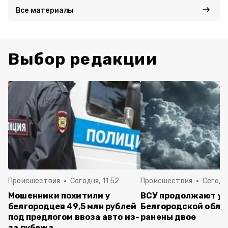
Все материалы
Выбор редакции
Происшествия
Сегодня, 11:52
Происшествия
Сегодня
Мошенники похитили у
ВСУ продолжают уд
белгородцев 49,5 млн рублей
Белгородской обла
под предлогом ввоза авто из-
ранены двое
за рубежа