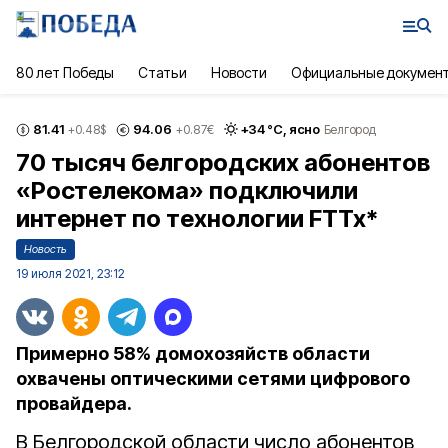
80 лет Победы
Статьи
Новости
Официальные докумен
81.41
94.06
+
34
°С,
ясно
+0.48
$
+0.87
€
Белгород
70 тысяч белгородских абонентов
«Ростелекома» подключили
интернет по технологии FTTx*
Новость
19 июля 2021, 23:12
Примерно 58% домохозяйств области
охвачены оптическими сетями цифрового
провайдера.
В Белгородской области число абонентов