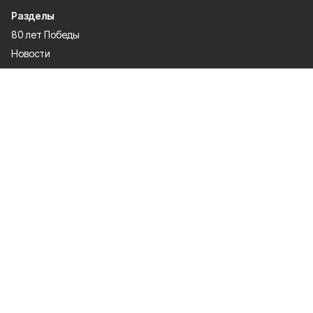
Разделы
80 лет Победы
Новости
Статьи
Официальные документы
Спорт
Культура
Политика
Проекты
Происшествия
Газета
Общество
Экономика
О проекте
Об издании