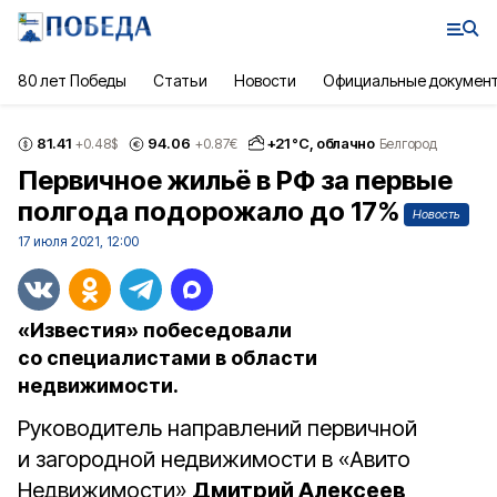
80 лет Победы
Статьи
Новости
Официальные докумен
81.41
94.06
+
21
°С,
облачно
+0.48
$
+0.87
€
Белгород
Первичное жильё в РФ за первые
полгода подорожало до 17%
Новость
17 июля 2021, 12:00
«Известия» побеседовали
со специалистами в области
недвижимости.
Руководитель направлений первичной
и загородной недвижимости в «Авито
Недвижимости»
Дмитрий Алексеев