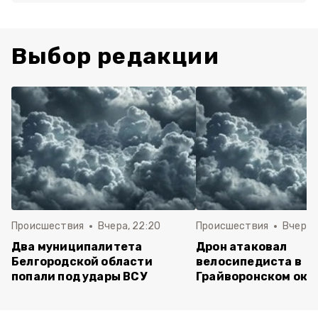
Выбор редакции
Происшествия
Вчера, 22:20
Происшествия
Вчера, 
Два муниципалитета
Дрон атаковал
Белгородской области
велосипедиста в
попали под удары ВСУ
Грайворонском окр