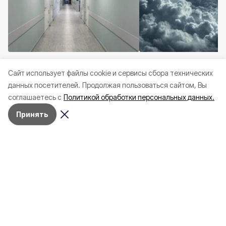
Общество
Сегодня, 18:06
Происшествия
Сегодня
Cайт использует файлы cookie и сервисы сбора технических
1482 белгородца обратились
Четыре белгородца
данных посетителей.
Продолжая пользоваться сайтом, Вы
в больницу по поводу укусов
ранения от ударов 
соглашаетесь с
Политикой обработки персональных данных.
клещей
стороны ВСУ
Принять