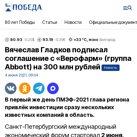
80 лет Победы
Статьи
Новости
Официальные докумен
80.93
93.19
+
33
°С,
ясно
-0.20
$
-0.39
€
Белгород
Вячеслав Гладков подписал
соглашение с «Верофарм» (группа
Abbott) на 300 млн рублей
Новость
4 июня 2021, 09:04
В первый же день ПМЭФ-2021 глава региона
привлёк инвестиции сразу нескольких
известных компаний в область.
Санкт-Петербургский международный
экономический форум стартовал
2 июня
.