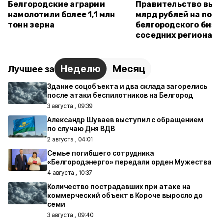
Белгородские аграрии
Правительство выд
намолотили более 1,1 млн
млрд рублей на по
тонн зерна
белгородского бизн
соседних регионах
Неделю
Месяц
Лучшее за
Здание соцобъекта и два склада загорелись
после атаки беспилотников на Белгород
3 августа , 09:39
Александр Шуваев выступил с обращением
по случаю Дня ВДВ
2 августа , 04:01
Семье погибшего сотрудника
«Белгородэнерго» передали орден Мужества
4 августа , 10:37
Количество пострадавших при атаке на
коммерческий объект в Короче выросло до
семи
3 августа , 09:40