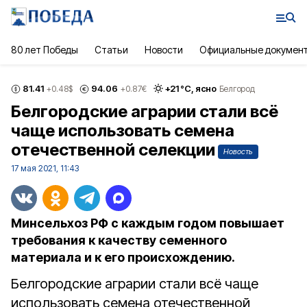
80 лет Победы
Статьи
Новости
Официальные докумен
81.41
94.06
+
21
°С,
ясно
+0.48
$
+0.87
€
Белгород
Белгородские аграрии стали всё
чаще использовать семена
отечественной селекции
Новость
17 мая 2021, 11:43
Минсельхоз РФ с каждым годом повышает
требования к качеству семенного
материала и к его происхождению.
Белгородские аграрии стали всё чаще
использовать семена отечественной