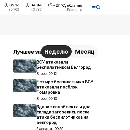
82.17
94.84
+
27
°С,
облачно
+0.76
$
+0.78
€
Белгород
Неделю
Месяц
Лучшее за
ВСУ атаковали
беспилотником Белгород
Вчера, 09:12
Четыре беспилотника ВСУ
атаковали посёлок
Томаровка
Вчера, 09:10
Здание соцобъекта и два
склада загорелись после
атаки беспилотников на
Белгород
3 августа , 09:39