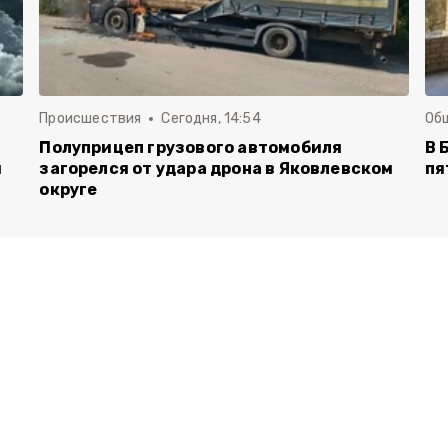
Происшествия
Сегодня, 14:54
Об
Полуприцеп грузового автомобиля
В 
й
загорелся от удара дрона в Яковлевском
пя
округе