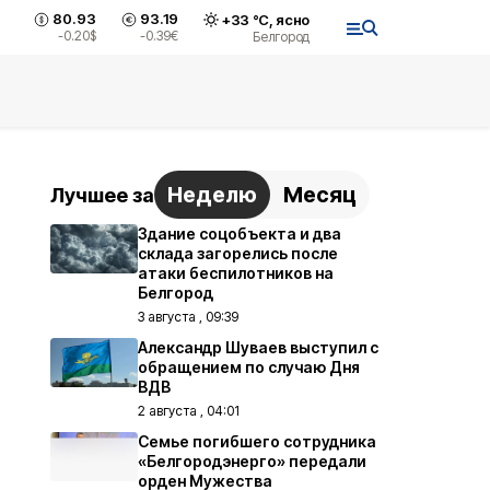
80.93
93.19
+
33
°С,
ясно
-0.20
$
-0.39
€
Белгород
Неделю
Месяц
Лучшее за
Здание соцобъекта и два
склада загорелись после
атаки беспилотников на
Белгород
3 августа , 09:39
Александр Шуваев выступил с
обращением по случаю Дня
ВДВ
2 августа , 04:01
Семье погибшего сотрудника
«Белгородэнерго» передали
орден Мужества