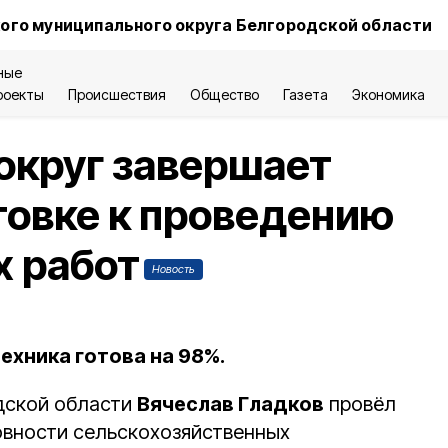
ого муниципального округа Белгородской области
ные
роекты
Происшествия
Общество
Газета
Экономика
округ завершает
товке к проведению
х работ
Новость
ехника готова на 98%.
дской области
Вячеслав Гладков
провёл
овности сельскохозяйственных