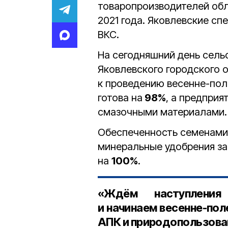
товаропроизводителей обл
2021 года. Яковлевские сп
ВКС.
На сегодняшний день сель
Яковлевского городского 
к проведению весенне-пол
готова на
98%
, а предприя
смазочными материалами.
Обеспеченность семенами
минеральные удобрения з
на
100%
.
«Ждём наступления
и начинаем весенне-по
АПК и природопользован